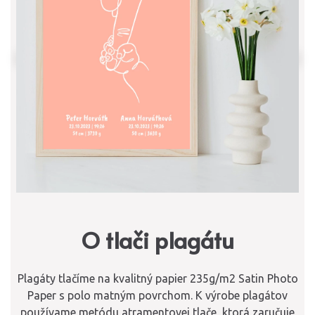
O tlači plagátu
Plagáty tlačíme na kvalitný papier 235g/m2 Satin Photo
Paper s polo matným povrchom. K výrobe plagátov
používame metódu atramentovej tlače, ktorá zaručuje